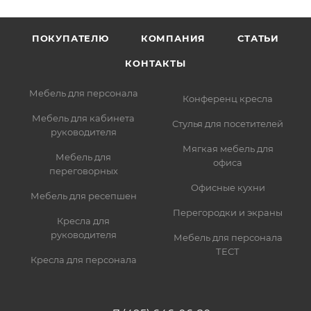
ПОКУПАТЕЛЮ
КОМПАНИЯ
СТАТЬИ
КОНТАКТЫ
Мебель для персонала
Конференц кресла
Мебель для кабинета
Стулья для посетителей
руководителя
Мягкая мебель для
Мебель для
офиса
переговорных
Офисные кухни
Мебель для ресепшен
Перегородки и экраны
Кресла для
руководителя
Мебель для персонала
ТЕСТ
Кресла для персонала