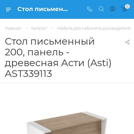
0
Стол письменный 200, панель - древесная Асти (Asti) AST339113 купить в Москве, цена 125 190 ₽. - интернет-магазин ФРАНКОМ
—
—
Главная
Каталог
Мебель для кабинета руководителя
Стол письменный
200, панель -
древесная Асти (Asti)
AST339113