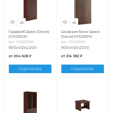
Гардероб Давос (Davos)
Шкаф для бумаг Давос
DVS235020
(Davos) DVS235010
Арт.: DVS235020
Арт.: DVS235010
900x450x2200
900x450x2200
от
204 628 ₽
от
214 382 ₽
ПОДРОБНЕЕ
ПОДРОБНЕЕ