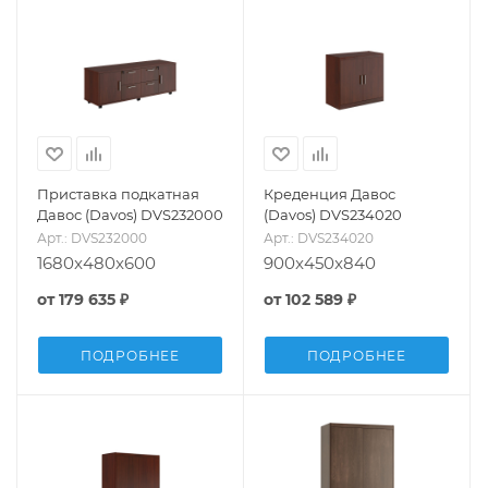
Приставка подкатная
Креденция Давос
Давос (Davos) DVS232000
(Davos) DVS234020
Арт.: DVS232000
Арт.: DVS234020
1680x480x600
900x450x840
от
179 635 ₽
от
102 589 ₽
ПОДРОБНЕЕ
ПОДРОБНЕЕ