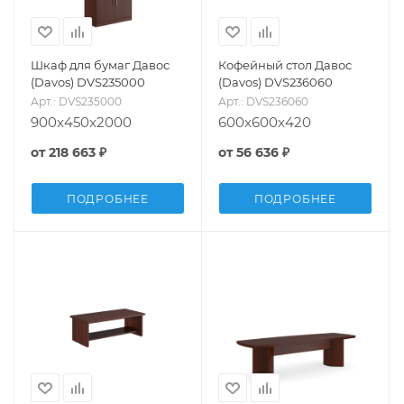
Шкаф для бумаг Давос
Кофейный стол Давос
(Davos) DVS235000
(Davos) DVS236060
Арт.: DVS235000
Арт.: DVS236060
900x450x2000
600x600x420
от
218 663 ₽
от
56 636 ₽
ПОДРОБНЕЕ
ПОДРОБНЕЕ