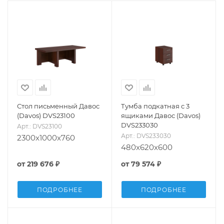
Стол письменный Давос
Тумба подкатная с 3
(Davos) DVS23100
ящиками Давос (Davos)
DVS233030
Арт.: DVS23100
Арт.: DVS233030
2300x1000x760
480x620x600
от
219 676 ₽
от
79 574 ₽
ПОДРОБНЕЕ
ПОДРОБНЕЕ