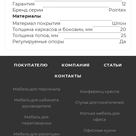
Гарантия
12
Бренд серии
Pointex
Материалы
Материал покрытия
Шпон
Толщина каркасов и боковин, мм
20
Толщина топов, мм
25
Регулируемые опоры
Да
ПОКУПАТЕЛЮ
КОМПАНИЯ
СТАТЬИ
КОНТАКТЫ
Мебель для персонала
Конференц кресла
Мебель для кабинета
Стулья для посетителей
руководителя
Мягкая мебель для
Мебель для
офиса
переговорных
Офисные кухни
Мебель для ресепшен