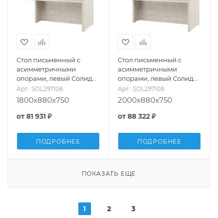
Стол письменный с
Стол письменный с
асимметричными
асимметричными
опорами, левый Солид
опорами, левый Солид
(Solid) SOL297106
(Solid) SOL297108
Арт.: SOL297106
Арт.: SOL297108
1800x880x750
2000x880x750
от
81 931 ₽
от
88 322 ₽
ПОДРОБНЕЕ
ПОДРОБНЕЕ
ПОКАЗАТЬ ЕЩЕ
1
2
3