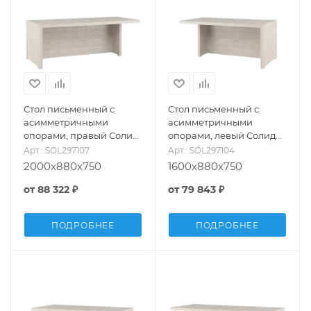
Стол письменный с
Стол письменный с
асимметричными
асимметричными
опорами, правый Солид
опорами, левый Солид
(Solid) SOL297107
(Solid) SOL297104
Арт.: SOL297107
Арт.: SOL297104
2000x880x750
1600x880x750
от
88 322 ₽
от
79 843 ₽
ПОДРОБНЕЕ
ПОДРОБНЕЕ