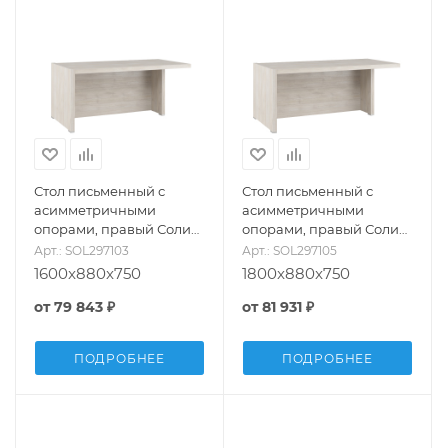
Стол письменный с
Стол письменный с
асимметричными
асимметричными
опорами, правый Солид
опорами, правый Солид
(Solid) SOL297103
(Solid) SOL297105
Арт.: SOL297103
Арт.: SOL297105
1600x880x750
1800x880x750
от
79 843 ₽
от
81 931 ₽
ПОДРОБНЕЕ
ПОДРОБНЕЕ