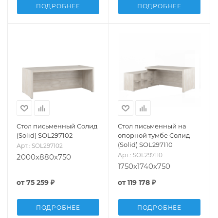
ПОДРОБНЕЕ
ПОДРОБНЕЕ
Стол письменный Солид
Стол письменный на
(Solid) SOL297102
опорной тумбе Солид
(Solid) SOL297110
Арт.: SOL297102
Арт.: SOL297110
2000x880x750
1750x1740x750
от
75 259 ₽
от
119 178 ₽
ПОДРОБНЕЕ
ПОДРОБНЕЕ