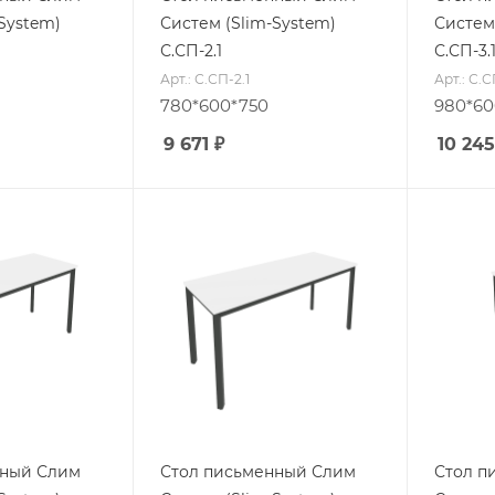
System)
Систем (Slim-System)
Систем
С.СП-2.1
С.СП-3.
Арт.: С.СП-2.1
Арт.: С.С
780*600*750
980*60
9 671
₽
10 245
нный Слим
Стол письменный Слим
Стол п