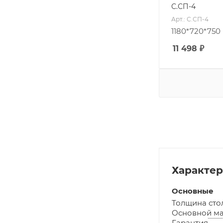
С.СП-4
Арт.: С.СП-4
1180*720*750
11 498
₽
Характе
Основные
Толщина ст
Основной ма
Гарантия