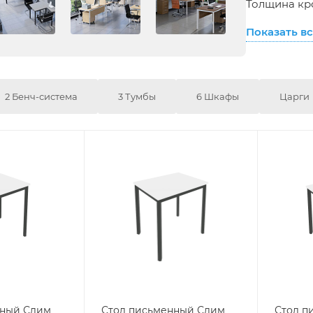
Толщина кр
Показать в
2 Бенч-система
3 Тумбы
6 Шкафы
Царги
нный Слим
Стол письменный Слим
Стол п