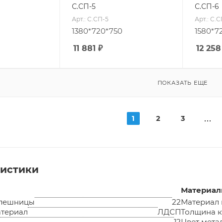
С.СП-5
С.СП-6
Арт.: С.СП-5
Арт.: С.
1380*720*750
1580*7
11 881
₽
12 258
ПОКАЗАТЬ ЕЩЕ
1
2
3
ристики
Материа
олешницы
22
Материал
териал
ЛДСП
Толщина к
12
Цвет мета