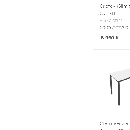
Систем (Slim-
С.СП-1.1
Арт.: С.СП-1.1
600*600*750
8 960
₽
Стол письме