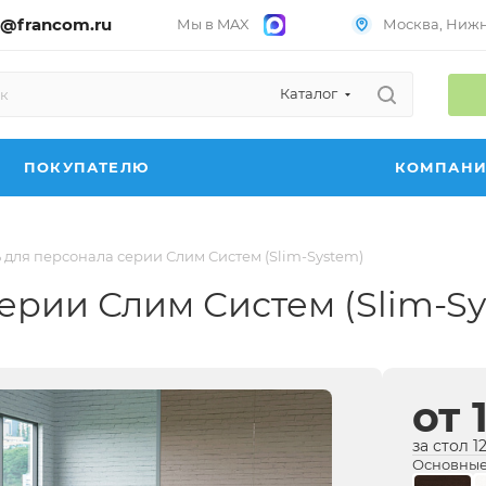
@francom.ru
Мы в MAX
Москва, Нижни
Каталог
ПОКУПАТЕЛЮ
КОМПАН
 для персонала серии Слим Систем (Slim-System)
ерии Слим Систем (Slim-Sy
от 
за стол 1
Основные