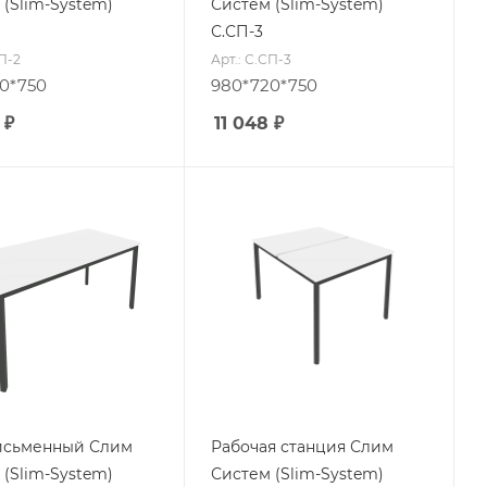
 (Slim-System)
Систем (Slim-System)
С.СП-3
СП-2
Арт.: С.СП-3
0*750
980*720*750
₽
11 048
₽
исьменный Слим
Рабочая станция Слим
 (Slim-System)
Систем (Slim-System)