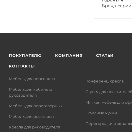
Бренд серии
ПОКУПАТЕЛЮ
КОМПАНИЯ
СТАТЬИ
КОНТАКТЫ
Мебель для персонала
Конференц кресла
Мебель для кабинета
Стулья для посетителе
руководителя
Мягкая мебель для оф
Мебель для переговорных
Офисные кухни
Мебель для ресепшен
Перегородки и экраны
Кресла для руководителя