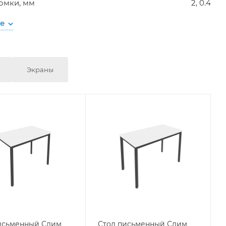
омки, мм
2, 0.4
се
Экраны
исьменный Слим
Стол письменный Слим