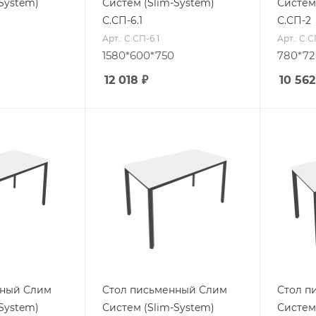
System)
Систем (Slim-System)
Систем
С.СП-6.1
С.СП-2
Арт.: С.СП-6.1
Арт.: С.
1580*600*750
780*72
12 018
₽
10 562
нный Слим
Стол письменный Слим
Стол п
System)
Систем (Slim-System)
Систем