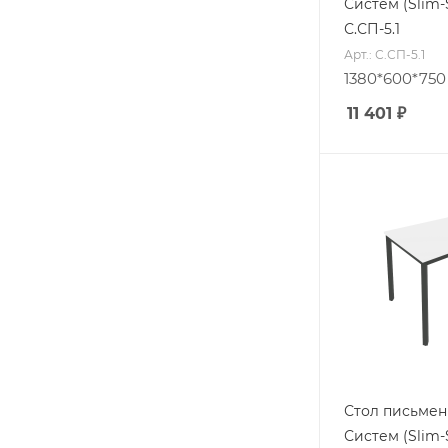
Систем (Slim-
С.СП-5.1
Арт.: С.СП-5.1
1380*600*750
11 401
₽
Стол письме
Систем (Slim-