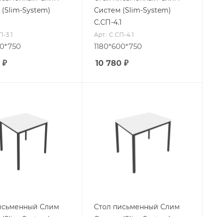
 (Slim-System)
Систем (Slim-System)
1
С.СП-4.1
П-3.1
Арт.: С.СП-4.1
0*750
1180*600*750
₽
10 780
₽
исьменный Слим
Стол письменный Слим