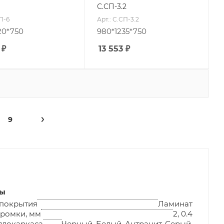
С.СП-3.2
СП-6
Арт.: С.СП-3.2
20*750
980*1235*750
₽
13 553
₽
9
лы
 покрытия
Ламинат
ромки, мм
2, 0.4
ллокаркаса
Черный, Белый, Антрацит, Серый,