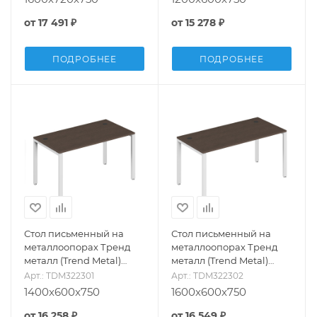
от
17 491 ₽
от
15 278 ₽
ПОДРОБНЕЕ
ПОДРОБНЕЕ
Стол письменный на
Стол письменный на
металлоопорах Тренд
металлоопорах Тренд
металл (Trend Metal)
металл (Trend Metal)
TDM322301
TDM322302
Арт.: TDM322301
Арт.: TDM322302
1400x600x750
1600x600x750
от
16 258 ₽
от
16 549 ₽