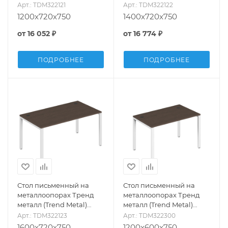
TDM322121
TDM322122
Арт.: TDM322121
Арт.: TDM322122
1200x720x750
1400x720x750
от
16 052 ₽
от
16 774 ₽
ПОДРОБНЕЕ
ПОДРОБНЕЕ
Стол письменный на
Стол письменный на
металлоопорах Тренд
металлоопорах Тренд
металл (Trend Metal)
металл (Trend Metal)
TDM322123
TDM322300
Арт.: TDM322123
Арт.: TDM322300
1600x720x750
1200x600x750