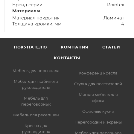
Бренд серии
Pointex
Материалы
Материал покрытия
Ламинат
Толщина кромки, мм
4
ПОКУПАТЕЛЮ
КОМПАНИЯ
СТАТЬИ
КОНТАКТЫ
Мебель для персонала
Конференц кресла
Мебель для кабинета
Стулья для посетителей
руководителя
Мягкая мебель для
Мебель для
офиса
переговорных
Офисные кухни
Мебель для ресепшен
Перегородки и экраны
Кресла для
руководителя
Мебель для персонала