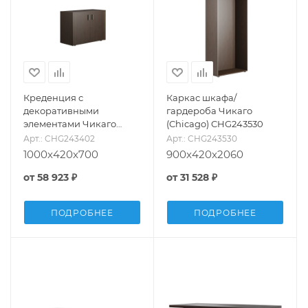
Креденция с
Каркас шкафа/
декоративными
гардероба Чикаго
элементами Чикаго
(Chicago) CHG243530
(Chicago) CHG243402
Арт.: CHG243402
Арт.: CHG243530
1000x420x700
900x420x2060
от
58 923 ₽
от
31 528 ₽
ПОДРОБНЕЕ
ПОДРОБНЕЕ