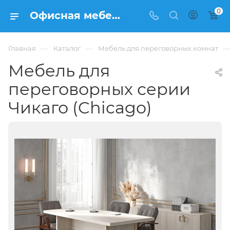
0
Офисная мебель для переговорных серии Чикаго (Chicago) по цене от 53022 руб (За стол 2200 мм) - интернет-магазин ФРАНКОМ
—
—
Главная
Каталог
Мебель для переговорных комнат
Мебель для
переговорных серии
Чикаго (Chicago)