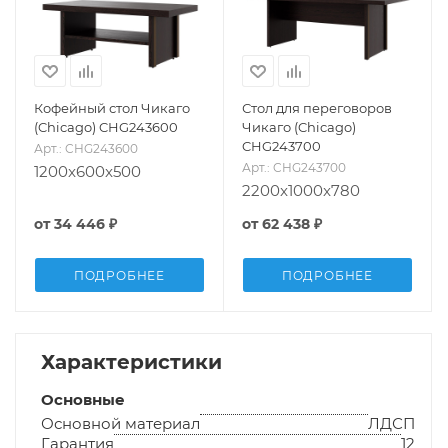
Кофейный стол Чикаго
Стол для переговоров
(Chicago) CHG243600
Чикаго (Chicago)
CHG243700
Арт.: CHG243600
Арт.: CHG243700
1200x600x500
2200x1000x780
от
34 446 ₽
от
62 438 ₽
ПОДРОБНЕЕ
ПОДРОБНЕЕ
Характеристики
Основные
Основной материал
ЛДСП
Гарантия
12