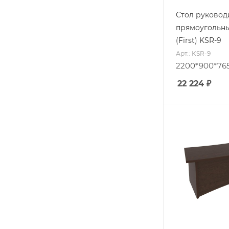
Стол руковод
прямоугольн
(First) KSR-9
Арт.: KSR-9
2200*900*76
22 224
₽