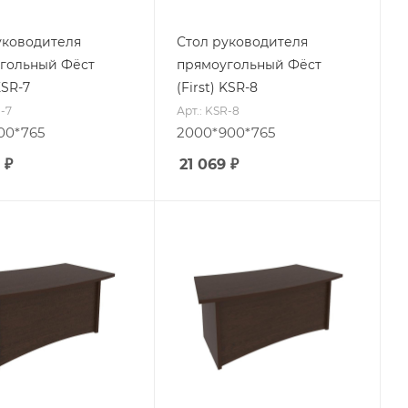
уководителя
Стол руководителя
гольный Фёст
прямоугольный Фёст
KSR-7
(First) KSR-8
R-7
Арт.: KSR-8
00*765
2000*900*765
₽
21 069
₽