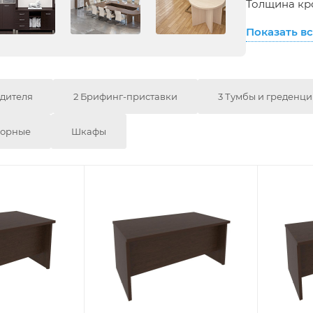
Толщина кр
Показать в
одителя
2 Брифинг-приставки
3 Тумбы и греденц
ворные
Шкафы