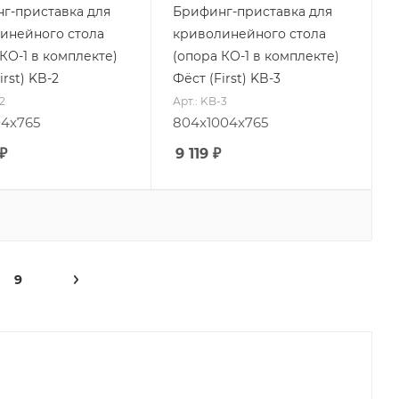
г-приставка для
Брифинг-приставка для
инейного стола
криволинейного стола
КО-1 в комплекте)
(опора КО-1 в комплекте)
irst) KB-2
Фёст (First) KB-3
2
Арт.: KB-3
4х765
804x1004x765
₽
9 119
₽
9