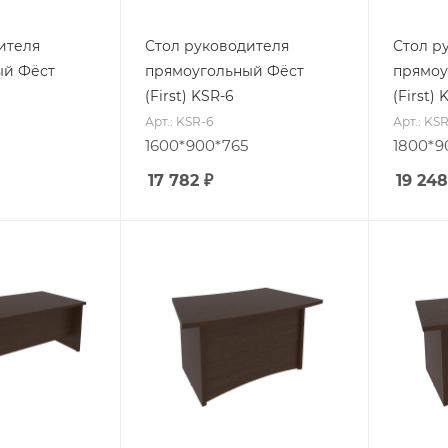
ителя
Стол руководителя
Стол р
ый Фёст
прямоугольный Фёст
прямоу
(First) KSR-6
(First) 
Арт.: KSR-6
Арт.: KS
1600*900*765
1800*9
17 782
₽
19 248