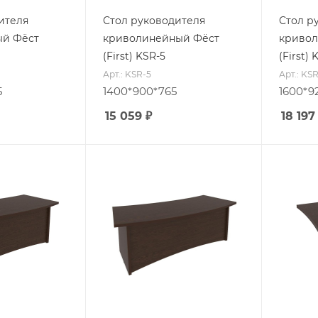
ителя
Стол руководителя
Стол р
ый Фёст
криволинейный Фёст
кривол
(First) KSR-5
(First) 
Арт.: KSR-5
Арт.: KSR
5
1400*900*765
1600*9
15 059
₽
18 197