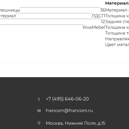
Материа
олешницы
36
Материал
териал
ЛДСП
Толщина к
12
Задняя ст
RivaMebel
Толщина к
Толщина т
Направля
Цвет мета
+7 (495) 646-06-20
francom@francom.ru
Москва, Нижние Поля, д.15