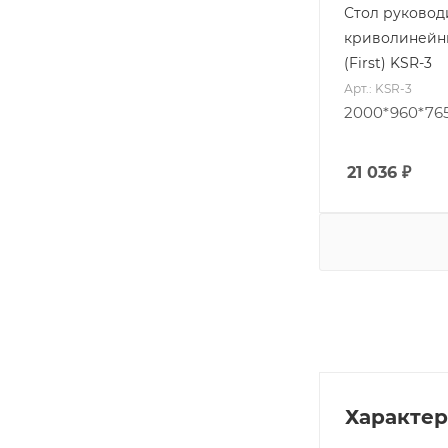
Стол руковод
криволинейн
(First) KSR-3
Арт.: KSR-3
2000*960*76
21 036
₽
Характе