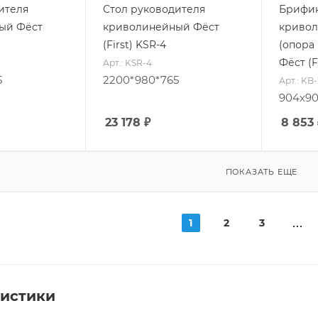
ителя
Стол руководителя
Брифин
ый Фёст
криволинейный Фёст
кривол
(First) KSR-4
(опора 
Фёст (F
Арт.: KSR-4
5
2200*980*765
Арт.: KB-
904х90
23 178
₽
8 853
ПОКАЗАТЬ ЕЩЕ
1
2
3
ристики