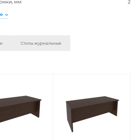
омки, мм
2
се
ии
Столы журнальные