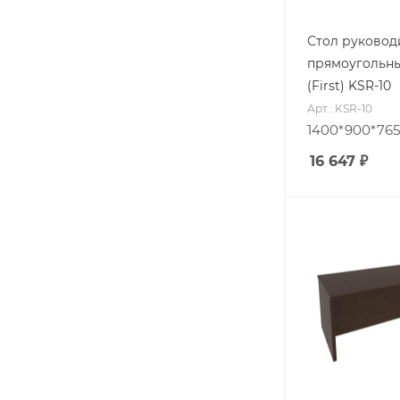
Стол руковод
прямоугольн
(First) KSR-10
Арт.: KSR-10
1400*900*765
16 647
₽