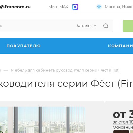
@francom.ru
Мы в MAX
Москва, Нижни
Каталог
ПОКУПАТЕЛЮ
КОМПАН
—
я
Мебель для кабинета руководителя серии Фёст (First)
оводителя серии Фёст (Fir
от 
за стол 
Основные