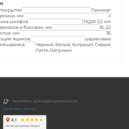
лы
 покрытия
Ламинат
ромки, мм
2
енка шкафов
ЛХДФ 3,2 мм
аркасов и боковин, мм
18, 22
опов, мм
36
ющие ящиков
шариковые
ллокаркаса
Черный, Белый, Антрацит, Серый,
Латте, Капучино
ПОЛИТИКА КОНФИДЕНЦИАЛЬНОСТИ
ПОЛУЧИТЬ РАСЧЁТ