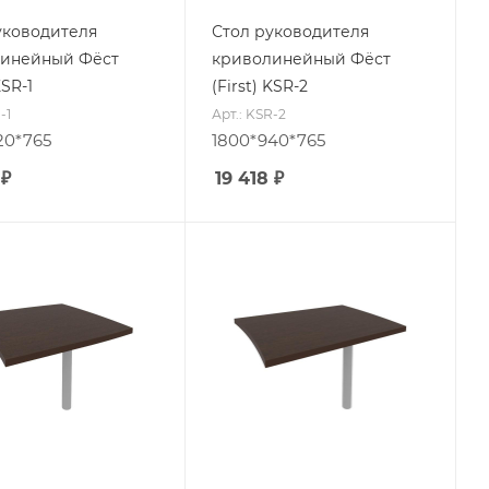
уководителя
Стол руководителя
инейный Фёст
криволинейный Фёст
KSR-1
(First) KSR-2
-1
Арт.: KSR-2
20*765
1800*940*765
₽
19 418
₽