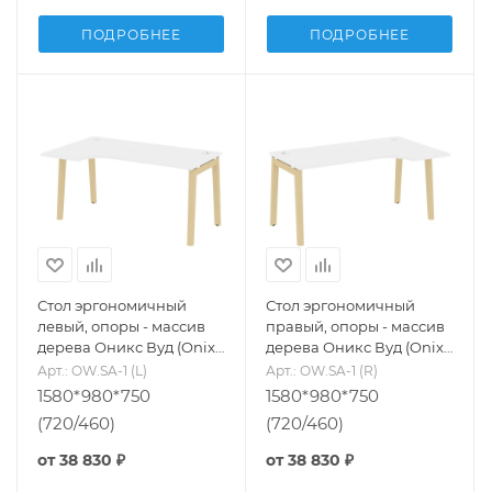
ПОДРОБНЕЕ
ПОДРОБНЕЕ
Стол эргономичный
Стол эргономичный
левый, опоры - массив
правый, опоры - массив
дерева Оникс Вуд (Onix
дерева Оникс Вуд (Onix
Wood) OW.SA-1 (L)
Wood) OW.SA-1 (R)
Арт.: OW.SA-1 (L)
Арт.: OW.SA-1 (R)
1580*980*750
1580*980*750
(720/460)
(720/460)
от
38 830 ₽
от
38 830 ₽