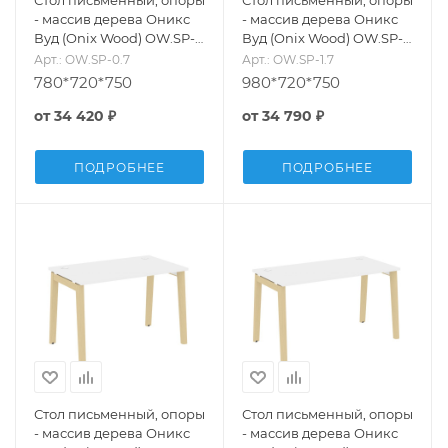
Стол письменный, опоры
Стол письменный, опоры
- массив дерева Оникс
- массив дерева Оникс
Вуд (Onix Wood) OW.SP-
Вуд (Onix Wood) OW.SP-
0.7
1.7
Арт.: OW.SP-0.7
Арт.: OW.SP-1.7
780*720*750
980*720*750
от
34 420 ₽
от
34 790 ₽
ПОДРОБНЕЕ
ПОДРОБНЕЕ
Стол письменный, опоры
Стол письменный, опоры
- массив дерева Оникс
- массив дерева Оникс