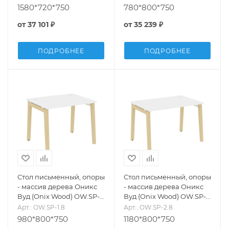
1580*720*750
780*800*750
от
37 101 ₽
от
35 239 ₽
ПОДРОБНЕЕ
ПОДРОБНЕЕ
Стол письменный, опоры
Стол письменный, опоры
- массив дерева Оникс
- массив дерева Оникс
Вуд (Onix Wood) OW.SP-
Вуд (Onix Wood) OW.SP-
1.8
2.8
Арт.: OW.SP-1.8
Арт.: OW.SP-2.8
980*800*750
1180*800*750