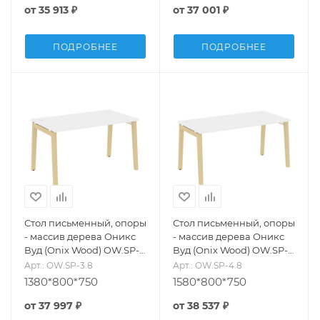
от
35 913 ₽
от
37 001 ₽
ПОДРОБНЕЕ
ПОДРОБНЕЕ
Стол письменный, опоры
Стол письменный, опоры
- массив дерева Оникс
- массив дерева Оникс
Вуд (Onix Wood) OW.SP-
Вуд (Onix Wood) OW.SP-
3.8
4.8
Арт.: OW.SP-3.8
Арт.: OW.SP-4.8
1380*800*750
1580*800*750
от
37 997 ₽
от
38 537 ₽