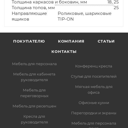
Толщина каркасов и боковин, мм
18, 25
Толщина топов, мм
25
Направляющие
Роликовые, шариковые
ящиков
TIP-ON
ПОКУПАТЕЛЮ
КОМПАНИЯ
СТАТЬИ
КОНТАКТЫ
Мебель для персонала
Конференц кресла
Мебель для кабинета
Стулья для посетителей
руководителя
Мягкая мебель для
Мебель для
офиса
переговорных
Офисные кухни
Мебель для ресепшен
Перегородки и экраны
Кресла для
руководителя
Мебель для персонала