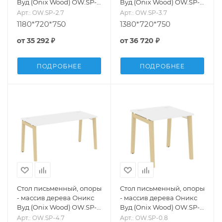
Вуд (Onix Wood) OW.SP-
Вуд (Onix Wood) OW.SP-
2.7
3.7
Арт.: OW.SP-2.7
Арт.: OW.SP-3.7
1180*720*750
1380*720*750
от
35 292 ₽
от
36 720 ₽
ПОДРОБНЕЕ
ПОДРОБНЕЕ
Стол письменный, опоры
Стол письменный, опоры
- массив дерева Оникс
- массив дерева Оникс
Вуд (Onix Wood) OW.SP-
Вуд (Onix Wood) OW.SP-
4.7
0.8
Арт.: OW.SP-4.7
Арт.: OW.SP-0.8