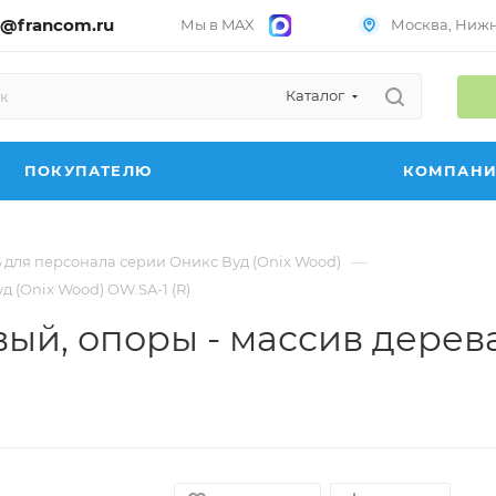
@francom.ru
Мы в MAX
Москва, Нижни
Каталог
ПОКУПАТЕЛЮ
КОМПАН
—
 для персонала серии Оникс Вуд (Onix Wood)
 (Onix Wood) OW.SA-1 (R)
ый, опоры - массив дерева