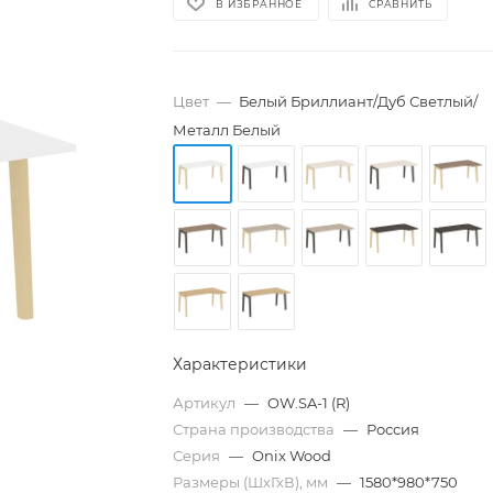
В ИЗБРАННОЕ
СРАВНИТЬ
Цвет
—
Белый Бриллиант/Дуб Светлый/
Металл Белый
Характеристики
Артикул
—
OW.SA-1 (R)
Страна производства
—
Россия
Серия
—
Onix Wood
Размеры (ШхГхВ), мм
—
1580*980*750