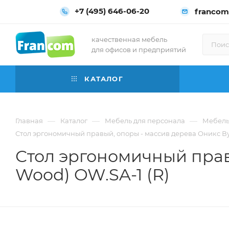
+7 (495) 646-06-20
francom
качественная мебель
для офисов и предприятий
КАТАЛОГ
—
—
—
Главная
Каталог
Мебель для персонала
Мебель
Стол эргономичный правый, опоры - массив дерева Оникс Вуд
Стол эргономичный прав
Wood) OW.SA-1 (R)