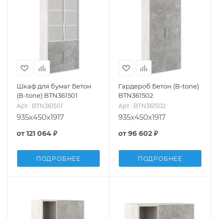
Шкаф для бумаг Бетон
Гардероб Бетон (B-tone)
(B-tone) BTN361501
BTN361502
Арт.: BTN361501
Арт.: BTN361502
935x450x1917
935x450x1917
от
121 064 ₽
от
96 602 ₽
ПОДРОБНЕЕ
ПОДРОБНЕЕ