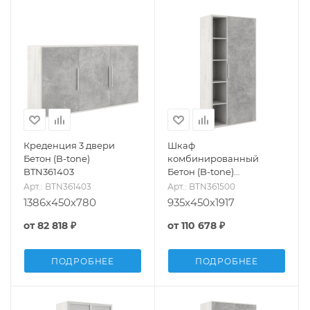
Креденция 3 двери
Шкаф
Бетон (B-tone)
комбинированный
BTN361403
Бетон (B-tone)
BTN361500
Арт.: BTN361403
Арт.: BTN361500
1386x450x780
935x450x1917
от
82 818 ₽
от
110 678 ₽
ПОДРОБНЕЕ
ПОДРОБНЕЕ