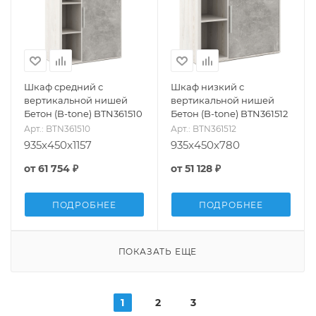
Шкаф средний с
Шкаф низкий с
вертикальной нишей
вертикальной нишей
Бетон (B-tone) BTN361510
Бетон (B-tone) BTN361512
Арт.: BTN361510
Арт.: BTN361512
935x450x1157
935x450x780
от
61 754 ₽
от
51 128 ₽
ПОДРОБНЕЕ
ПОДРОБНЕЕ
ПОКАЗАТЬ ЕЩЕ
1
2
3