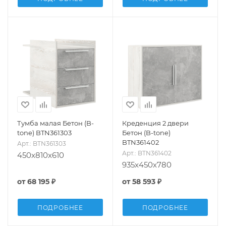
Тумба малая Бетон (B-
Креденция 2 двери
tone) BTN361303
Бетон (B-tone)
BTN361402
Арт.: BTN361303
Арт.: BTN361402
450x810x610
935x450x780
от
68 195 ₽
от
58 593 ₽
ПОДРОБНЕЕ
ПОДРОБНЕЕ