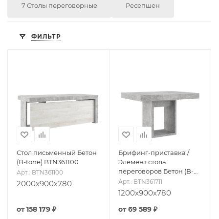
7 Столы переговорные
Ресепшен
ФИЛЬТР
Стол письменный Бетон
Брифинг-приставка /
(B-tone) BTN361100
Элемент стола
переговоров Бетон (B-
Арт.: BTN361100
tone) BTN361711
Арт.: BTN361711
2000x900x780
1200x900x780
от
158 179 ₽
от
69 589 ₽