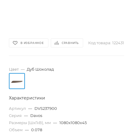
Код товара:
122431
В ИЗБРАННОЕ
СРАВНИТЬ
Цвет
—
Дуб Шоколад
Характеристики
Артикул
—
DVS237900
Серия
—
Davos
Размеры (ШхГхВ), мм
—
1080x1080x45
Объем
—
0.078