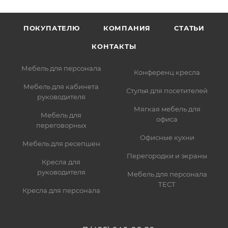
ПОКУПАТЕЛЮ
КОМПАНИЯ
СТАТЬИ
КОНТАКТЫ
Мебель для персонала
Конференц кресла
Мебель для кабинета
Стулья для посетителей
руководителя
Мягкая мебель для
Мебель для
офиса
переговорных
Офисные кухни
Мебель для ресепшен
Перегородки и экраны
Кресла для
руководителя
Мебель для персонала
ТЕСТ
Кресла для персонала