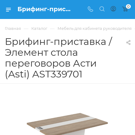
0
Брифинг-приставка / Элемент стола переговоров Асти (Asti) AST339701 купить в Москве, цена 119 993 ₽. - интернет-магазин ФРАНКОМ
—
—
Главная
Каталог
Мебель для кабинета руководителя
Брифинг-приставка /
Элемент стола
переговоров Асти
(Asti) AST339701