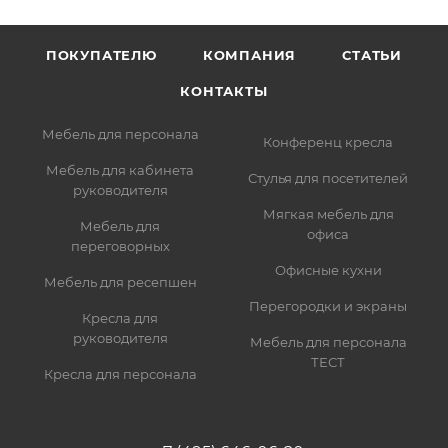
ПОКУПАТЕЛЮ
КОМПАНИЯ
СТАТЬИ
КОНТАКТЫ
Мебель для персонала
Конференц кресла
Мебель для кабинета
Стулья для посетителей
руководителя
Мягкая мебель для
Мебель для
офиса
переговорных
Офисные кухни
Мебель для ресепшен
Перегородки и экраны
Кресла для
руководителя
Мебель для персонала
ТЕСТ
Кресла для персонала