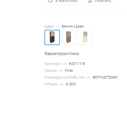
В ИЗБРАННОЕ
СРАВНИТЬ
Цвет
—
Венге Цаво
Характеристики
Артикул
—
KST-1.7 R
Серия
—
First
Размеры (ШхГхВ), мм
—
801*432*2060
Объем
—
0.203