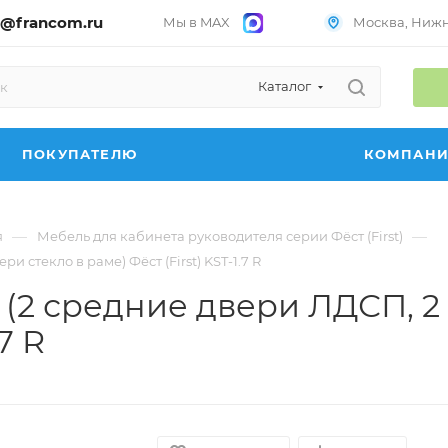
@francom.ru
Мы в MAX
Москва, Нижни
Каталог
ПОКУПАТЕЛЮ
КОМПАН
—
—
я
Мебель для кабинета руководителя серии Фёст (First)
стекло в раме) Фёст (First) KST-1.7 R
2 средние двери ЛДСП, 2 
7 R