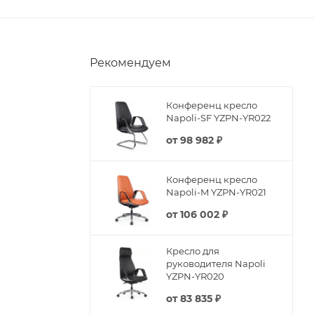
Рекомендуем
Конференц кресло
Napoli-SF YZPN-YR022
от
98 982 ₽
Конференц кресло
Napoli-M YZPN-YR021
от
106 002 ₽
Кресло для
руководителя Napoli
YZPN-YR020
от
83 835 ₽