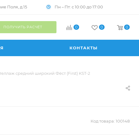
Пн – Пт: с 10:00 до 17:00
е Поля, д.15
ПОЛУЧИТЬ РАСЧЁТ
0
0
0
ИЯ
КОНТАКТЫ
теллаж средний широкий Фёст (First) KST-2
Код товара:
100148