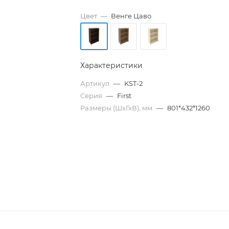
Цвет
—
Венге Цаво
Характеристики
Артикул
—
KST-2
Серия
—
First
Размеры (ШхГхВ), мм
—
801*432*1260