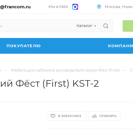
@francom.ru
Мы в MAX
Москва, Нижни
Каталог
ПОКУПАТЕЛЮ
КОМПАН
—
—
я
Мебель для кабинета руководителя серии Фёст (First)
С
 Фёст (First) KST-2
В ИЗБРАННОЕ
СРАВНИТЬ