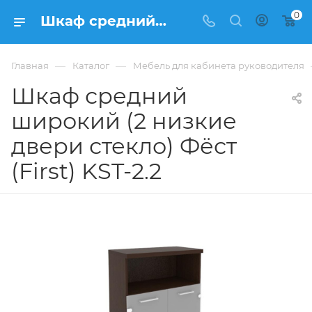
0
Шкаф средний широкий (2 низкие двери стекло) Фёст (First) KST-2.2 купить в Москве, цена 17 055 ₽. - интернет-магазин ФРАНКОМ
—
—
Главная
Каталог
Мебель для кабинета руководителя
Шкаф средний
широкий (2 низкие
двери стекло) Фёст
(First) KST-2.2