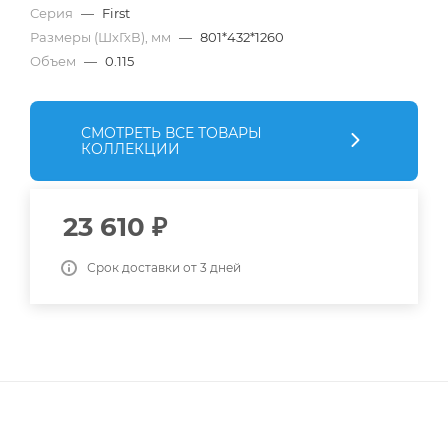
Серия
—
First
Размеры (ШхГхВ), мм
—
801*432*1260
Объем
—
0.115
СМОТРЕТЬ ВСЕ ТОВАРЫ
КОЛЛЕКЦИИ
23 610
₽
Срок доставки от 3 дней