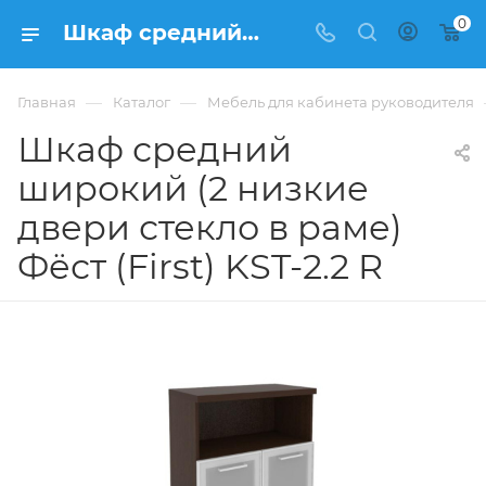
0
Шкаф средний широкий (2 низкие двери стекло в раме) Фёст (First) KST-2.2 R купить в Москве, цена 23 610 ₽. - интернет-магазин ФРАНКОМ
—
—
Главная
Каталог
Мебель для кабинета руководителя
Шкаф средний
широкий (2 низкие
двери стекло в раме)
Фёст (First) KST-2.2 R