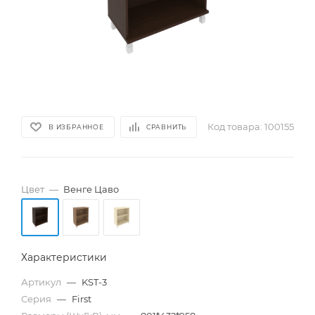
Код товара:
100155
В ИЗБРАННОЕ
СРАВНИТЬ
Цвет
—
Венге Цаво
Характеристики
Артикул
—
KST-3
Серия
—
First