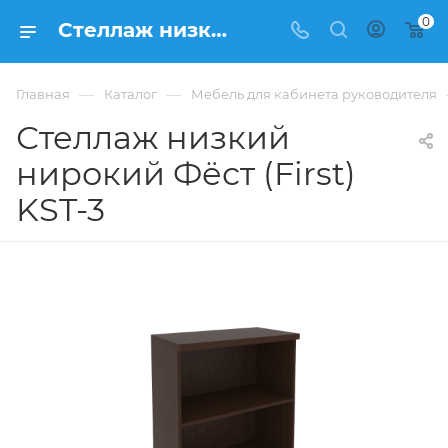
0
Стеллаж низкий нирокий Фёст (First) KST-3 купить в Москве, цена 9 393 ₽. - интернет-магазин ФРАНКОМ
—
—
Главная
Каталог
Мебель для кабинета руководителя
Стеллаж низкий
нирокий Фёст (First)
KST-3