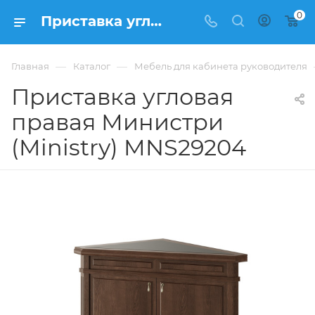
0
Приставка угловая правая Министри (Ministry) MNS29204 купить в Москве, цена 388 730 ₽. - интернет-магазин ФРАНКОМ
—
—
Главная
Каталог
Мебель для кабинета руководителя
Приставка угловая
правая Министри
(Ministry) MNS29204