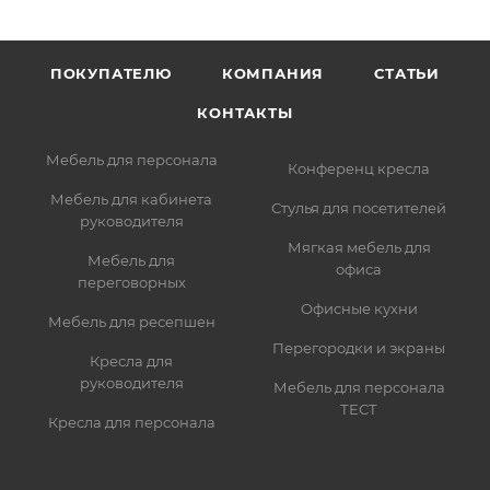
ПОКУПАТЕЛЮ
КОМПАНИЯ
СТАТЬИ
КОНТАКТЫ
Мебель для персонала
Конференц кресла
Мебель для кабинета
Стулья для посетителей
руководителя
Мягкая мебель для
Мебель для
офиса
переговорных
Офисные кухни
Мебель для ресепшен
Перегородки и экраны
Кресла для
руководителя
Мебель для персонала
ТЕСТ
Кресла для персонала