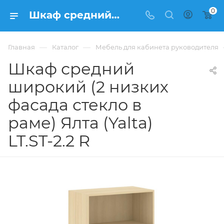
0
Шкаф средний широкий (2 низких фасада стекло в раме) Ялта (Yalta) LT.ST-2.2 R купить в Москве, цена 22 538 ₽. - интернет-магазин ФРАНКОМ
—
—
Главная
Каталог
Мебель для кабинета руководителя
Шкаф средний
широкий (2 низких
фасада стекло в
раме) Ялта (Yalta)
LT.ST-2.2 R