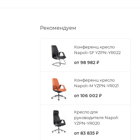
Рекомендуем
Конференц кресло
Napoli-SF YZPN-YR022
от
98 982 ₽
Конференц кресло
Napoli-M YZPN-YR021
от
106 002 ₽
Кресло для
руководителя Napoli
YZPN-YR020
от
83 835 ₽