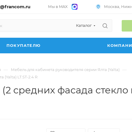
@francom.ru
Мы в MAX
Москва, Нижни
Каталог
ПОКУПАТЕЛЮ
КОМПАН
—
—
я
Мебель для кабинета руководителя серии Ялта (Yalta)
(Yalta) LT.ST-2.4 R
 средних фасада стекло в 