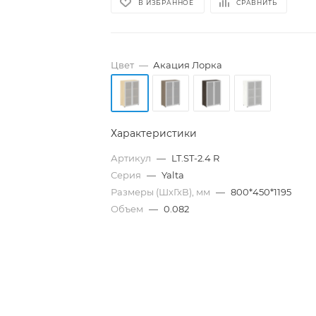
В ИЗБРАННОЕ
СРАВНИТЬ
Цвет
—
Акация Лорка
Характеристики
Артикул
—
LT.ST-2.4 R
Серия
—
Yalta
Размеры (ШхГхВ), мм
—
800*450*1195
Объем
—
0.082