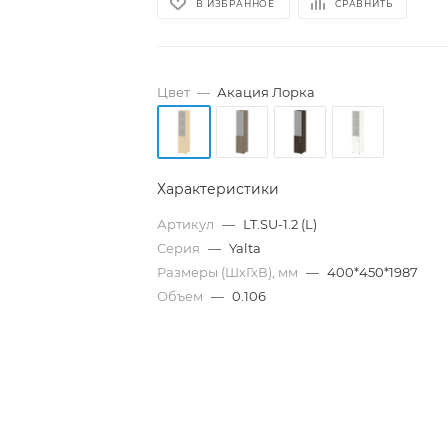
В ИЗБРАННОЕ
СРАВНИТЬ
Цвет
—
Акация Лорка
Характеристики
Артикул
—
LT.SU-1.2 (L)
Серия
—
Yalta
Размеры (ШхГхВ), мм
—
400*450*1987
Объем
—
0.106