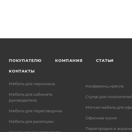
ПОКУПАТЕЛЮ
КОМПАНИЯ
СТАТЬИ
КОНТАКТЫ
Мебель для персонала
Конференц кресла
Мебель для кабинета
Стулья для посетителе
руководителя
Мягкая мебель для оф
Мебель для переговорных
Офисные кухни
Мебель для ресепшен
Перегородки и экраны
Кресла для руководителя