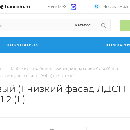
@francom.ru
Мы в MAX
Москва, Нижни
Каталог
ПОКУПАТЕЛЮ
КОМПАН
—
—
я
Мебель для кабинета руководителя серии Ялта (Yalta)
сад стекло) Ялта (Yalta) LT.SU-1.2 (L)
ый (1 низкий фасад ЛДСП 
.2 (L)