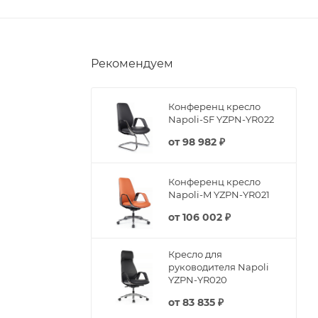
Рекомендуем
Конференц кресло
Napoli-SF YZPN-YR022
от
98 982 ₽
Конференц кресло
Napoli-M YZPN-YR021
от
106 002 ₽
Кресло для
руководителя Napoli
YZPN-YR020
от
83 835 ₽