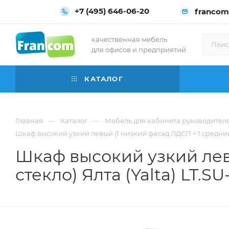
+7 (495) 646-06-20
francom
качественная мебель
для офисов и предприятий
КАТАЛОГ
—
—
Главная
Каталог
Мебель для кабинета руководител
Шкаф высокий узкий левый (1 низкий фасад ЛДСП + 1 средний фа
Шкаф высокий узкий лев
стекло) Ялта (Yalta) LT.SU-1