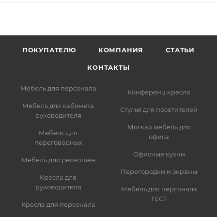
ПОКУПАТЕЛЮ
КОМПАНИЯ
СТАТЬИ
КОНТАКТЫ
Мебель для персонала
Конференц кресла
Мебель для кабинета
Стулья для посетителей
руководителя
Мягкая мебель для
Мебель для
офиса
переговорных
Офисные кухни
Мебель для ресепшен
Перегородки и экраны
Кресла для
руководителя
Мебель для персонала
ТЕСТ
Кресла для персонала