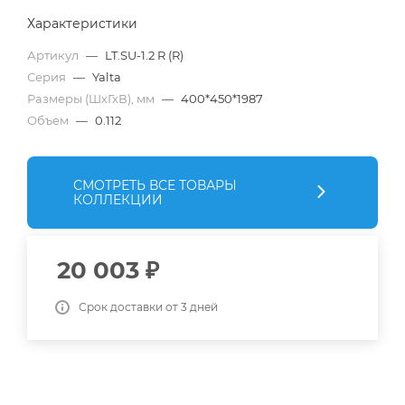
Характеристики
Артикул
—
LT.SU-1.2 R (R)
Серия
—
Yalta
Размеры (ШхГхВ), мм
—
400*450*1987
Объем
—
0.112
СМОТРЕТЬ ВСЕ ТОВАРЫ
КОЛЛЕКЦИИ
20 003
₽
Срок доставки от 3 дней