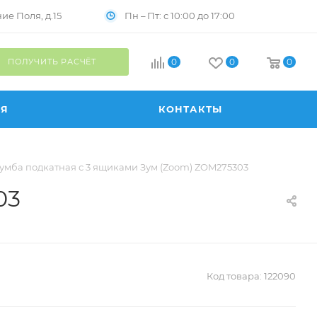
Пн – Пт: с 10:00 до 17:00
е Поля, д.15
ПОЛУЧИТЬ РАСЧЁТ
0
0
0
ИЯ
КОНТАКТЫ
умба подкатная с 3 ящиками Зум (Zoom) ZOM275303
03
Код товара:
122090