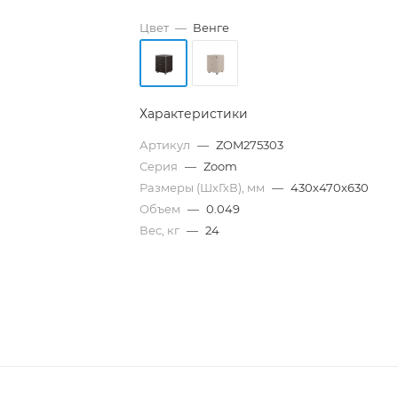
Цвет
—
Венге
Характеристики
Артикул
—
ZOM275303
Серия
—
Zoom
Размеры (ШхГхВ), мм
—
430x470x630
Объем
—
0.049
Вес, кг
—
24