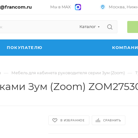
@francom.ru
Мы в MAX
Москва, Нижни
Каталог
ПОКУПАТЕЛЮ
КОМПАН
—
—
я
Мебель для кабинета руководителя серии Зум (Zoom)
Т
иками Зум (Zoom) ZOM2753
В ИЗБРАННОЕ
СРАВНИТЬ