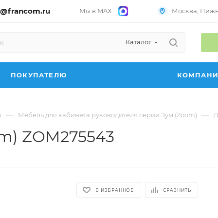
@francom.ru
Мы в MAX
Москва, Нижни
Каталог
ПОКУПАТЕЛЮ
КОМПАН
—
—
я
Мебель для кабинета руководителя серии Зум (Zoom)
Д
om) ZOM275543
В ИЗБРАННОЕ
СРАВНИТЬ