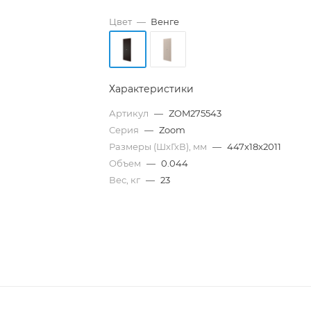
Цвет
—
Венге
Характеристики
Артикул
—
ZOM275543
Серия
—
Zoom
Размеры (ШхГхВ), мм
—
447x18x2011
Объем
—
0.044
Вес, кг
—
23