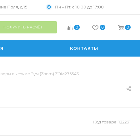
Пн – Пт: с 10:00 до 17:00
е Поля, д.15
ПОЛУЧИТЬ РАСЧЁТ
0
0
0
ИЯ
КОНТАКТЫ
вери высокие Зум (Zoom) ZOM275543
Код товара:
122261