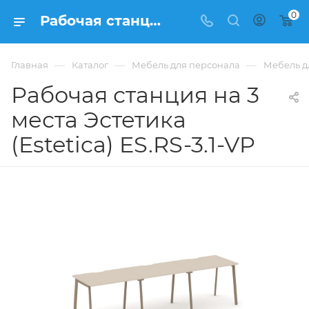
0
Рабочая станция на 3 места Эстетика (Estetica) ES.RS-3.1-VP купить в Москве, цена 53 341 ₽. - интернет-магазин ФРАНКОМ
—
—
—
Главная
Каталог
Мебель для персонала
Мебель дл
Рабочая станция на 3
места Эстетика
(Estetica) ES.RS-3.1-VP