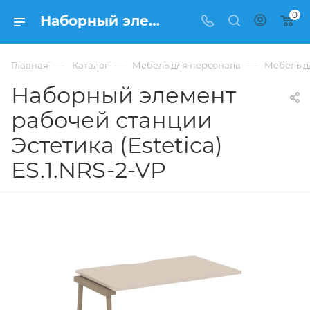
0
Наборный элемент рабочей станции Эстетика (Estetica) ES.1.NRS-2-VP купить в Москве, цена 18 159 ₽. - интернет-магазин ФРАНКОМ
—
—
—
Главная
Каталог
Мебель для персонала
Мебель дл
Наборный элемент
рабочей станции
Эстетика (Estetica)
ES.1.NRS-2-VP