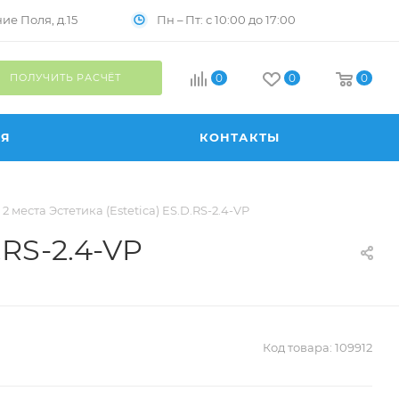
Пн – Пт: с 10:00 до 17:00
е Поля, д.15
ПОЛУЧИТЬ РАСЧЁТ
0
0
0
ИЯ
КОНТАКТЫ
 места Эстетика (Estetica) ES.D.RS-2.4-VP
.RS-2.4-VP
Код товара:
109912