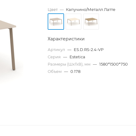
Цвет
—
Капучино/Металл Латте
Характеристики
Артикул
—
ES.D.RS-2.4-VP
Серия
—
Estetica
Размеры (ШхГхВ), мм
—
1580*1500*750
Объем
—
0.178