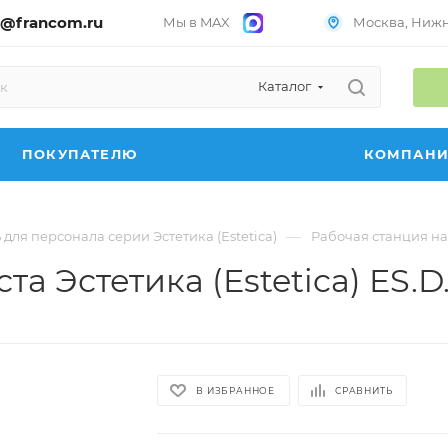
@francom.ru
Мы в MAX
Москва, Нижни
Каталог
ПОКУПАТЕЛЮ
КОМПАН
—
для персонала серии Эстетика (Estetica)
Рабочая станция на 2
та Эстетика (Estetica) ES.D
В ИЗБРАННОЕ
СРАВНИТЬ