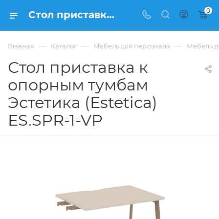
0
Стол приставка к опорным тумбам Эстетика (Estetica) ES.SPR-1-VP купить в Москве, цена 13 636 ₽. - интернет-магазин ФРАНКОМ
—
—
—
Главная
Каталог
Мебель для персонала
Мебель дл
Стол приставка к
опорным тумбам
Эстетика (Estetica)
ES.SPR-1-VP