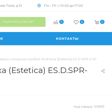
Пн – Пт: с 10:00 до 17:00
е Поля, д.15
ПОЛУЧИТЬ РАСЧЁТ
0
0
0
ИЯ
КОНТАКТЫ
вка к опорным тумбам Эстетика (Estetica) ES.D.SPR-3-VP
(Estetica) ES.D.SPR-
Код товара:
109931