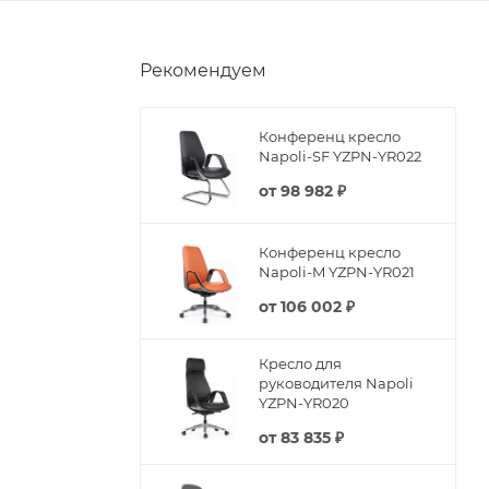
Рекомендуем
Конференц кресло
Napoli-SF YZPN-YR022
от
98 982 ₽
Конференц кресло
Napoli-M YZPN-YR021
от
106 002 ₽
Кресло для
руководителя Napoli
YZPN-YR020
от
83 835 ₽