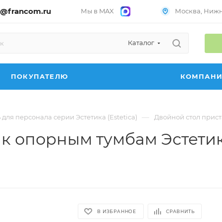
@francom.ru
Мы в MAX
Москва, Нижни
Каталог
ПОКУПАТЕЛЮ
КОМПАН
—
для персонала серии Эстетика (Estetica)
Двойной стол приста
к опорным тумбам Эстетика 
В ИЗБРАННОЕ
СРАВНИТЬ