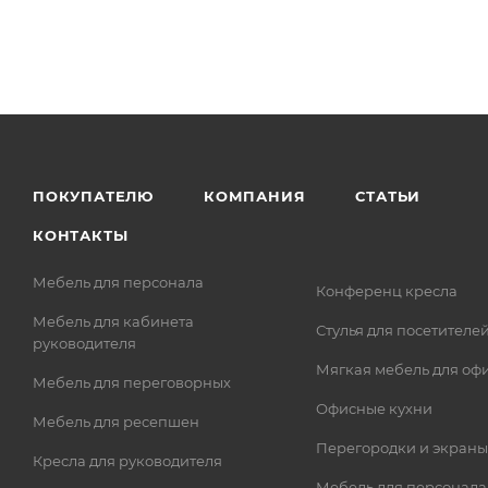
ПОКУПАТЕЛЮ
КОМПАНИЯ
СТАТЬИ
КОНТАКТЫ
Мебель для персонала
Конференц кресла
Мебель для кабинета
Стулья для посетителе
руководителя
Мягкая мебель для оф
Мебель для переговорных
Офисные кухни
Мебель для ресепшен
Перегородки и экраны
Кресла для руководителя
Мебель для персонала