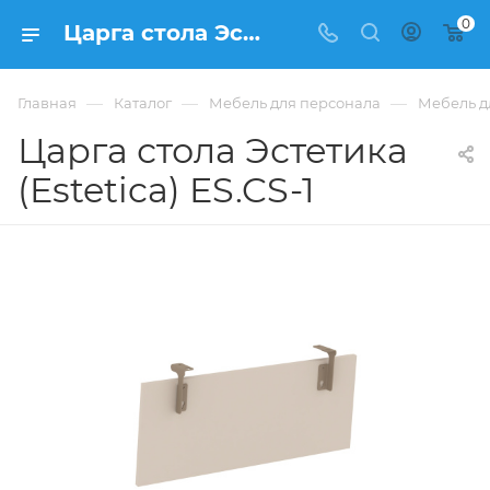
0
Царга стола Эстетика (Estetica) ES.CS-1 купить в Москве, цена 2 672 ₽. - интернет-магазин ФРАНКОМ
—
—
—
Главная
Каталог
Мебель для персонала
Мебель дл
Царга стола Эстетика
(Estetica) ES.CS-1