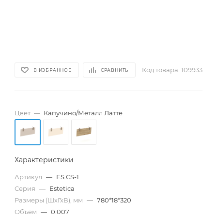
Код товара:
109933
В ИЗБРАННОЕ
СРАВНИТЬ
Цвет
—
Капучино/Металл Латте
Характеристики
Артикул
—
ES.CS-1
Серия
—
Estetica
Размеры (ШхГхВ), мм
—
780*18*320
Объем
—
0.007