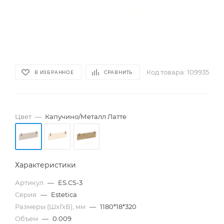
Код товара:
109935
В ИЗБРАННОЕ
СРАВНИТЬ
Цвет
—
Капучино/Металл Латте
Характеристики
Артикул
—
ES.CS-3
Серия
—
Estetica
Размеры (ШхГхВ), мм
—
1180*18*320
Объем
—
0.009