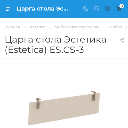
0
Царга стола Эстетика (Estetica) ES.CS-3 купить в Москве, цена 3 301 ₽. - интернет-магазин ФРАНКОМ
—
—
—
Главная
Каталог
Мебель для персонала
Мебель дл
Царга стола Эстетика
(Estetica) ES.CS-3