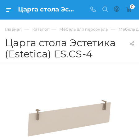
0
Царга стола Эстетика (Estetica) ES.CS-4 купить в Москве, цена 3 615 ₽. - интернет-магазин ФРАНКОМ
—
—
—
Главная
Каталог
Мебель для персонала
Мебель дл
Царга стола Эстетика
(Estetica) ES.CS-4