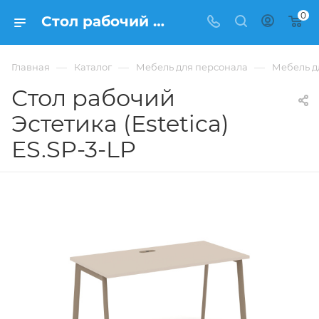
0
Стол рабочий Эстетика (Estetica) ES.SP-3-LP купить в Москве, цена 22 004 ₽. - интернет-магазин ФРАНКОМ
—
—
—
Главная
Каталог
Мебель для персонала
Мебель дл
Стол рабочий
Эстетика (Estetica)
ES.SP-3-LP