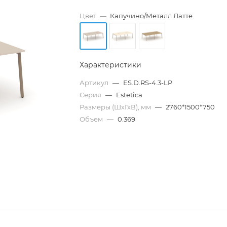
Цвет
—
Капучино/Металл Латте
Характеристики
Артикул
—
ES.D.RS-4.3-LP
Серия
—
Estetica
Размеры (ШхГхВ), мм
—
2760*1500*750
Объем
—
0.369