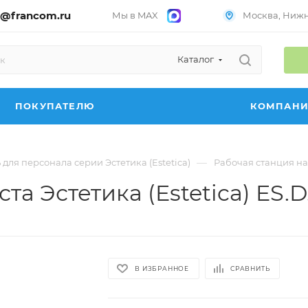
@francom.ru
Мы в MAX
Москва, Нижни
Каталог
ПОКУПАТЕЛЮ
КОМПАН
—
для персонала серии Эстетика (Estetica)
Рабочая станция на 
та Эстетика (Estetica) ES.D
В ИЗБРАННОЕ
СРАВНИТЬ