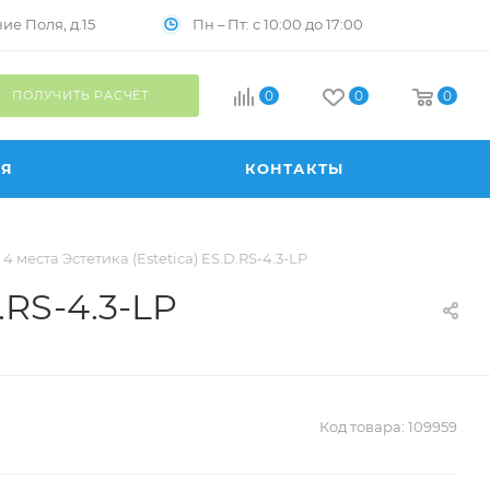
Пн – Пт: с 10:00 до 17:00
е Поля, д.15
ПОЛУЧИТЬ РАСЧЁТ
0
0
0
ИЯ
КОНТАКТЫ
4 места Эстетика (Estetica) ES.D.RS-4.3-LP
.RS-4.3-LP
Код товара:
109959