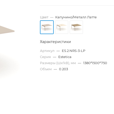
Цвет
—
Капучино/Металл Латте
Характеристики
Артикул
—
ES.2.NRS-3-LP
Серия
—
Estetica
Размеры (ШхГхВ), мм
—
1380*1500*750
Объем
—
0.203