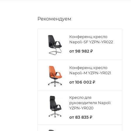
Рекомендуем
Конференц кресло
Napoli-SF YZPN-YR022
от
98 982 ₽
Конференц кресло
Napoli-M YZPN-YR021
от
106 002 ₽
Кресло для
руководителя Napoli
YZPN-YR020
от
83 835 ₽