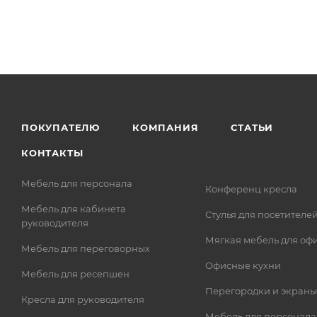
ПОКУПАТЕЛЮ
КОМПАНИЯ
СТАТЬИ
КОНТАКТЫ
Мебель для персонала
Конференц кресла
Мебель для кабинета
Стулья для посетителе
руководителя
Мягкая мебель для оф
Мебель для переговорных
Офисные кухни
Мебель для ресепшен
Перегородки и экраны
Кресла для руководителя
Мебель для персонала