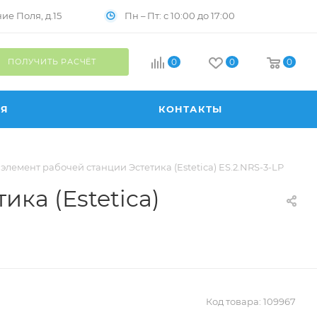
Пн – Пт: с 10:00 до 17:00
е Поля, д.15
ПОЛУЧИТЬ РАСЧЁТ
0
0
0
ИЯ
КОНТАКТЫ
лемент рабочей станции Эстетика (Estetica) ES.2.NRS-3-LP
ка (Estetica)
Код товара:
109967