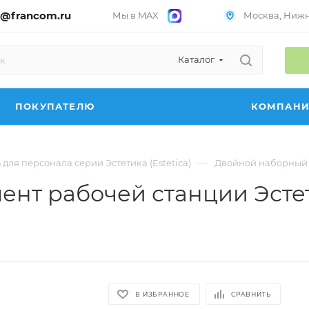
@francom.ru
Мы в MAX
Москва, Нижни
Каталог
ПОКУПАТЕЛЮ
КОМПАН
—
для персонала серии Эстетика (Estetica)
Двойной наборный э
нт рабочей станции Эстети
В ИЗБРАННОЕ
СРАВНИТЬ