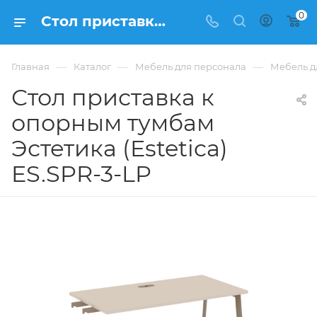
0
Стол приставка к опорным тумбам Эстетика (Estetica) ES.SPR-3-LP купить в Москве, цена 17 380 ₽. - интернет-магазин ФРАНКОМ
—
—
—
Главная
Каталог
Мебель для персонала
Мебель дл
Стол приставка к
опорным тумбам
Эстетика (Estetica)
ES.SPR-3-LP