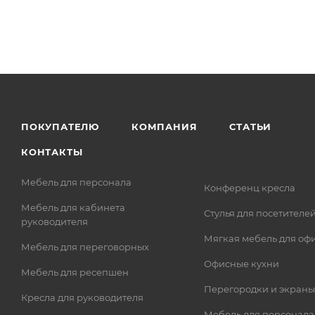
ПОКУПАТЕЛЮ
КОМПАНИЯ
СТАТЬИ
КОНТАКТЫ
Мебель для персонала
Конференц кресла
Мебель для кабинета
Стулья для посетителе
руководителя
Мягкая мебель для оф
Мебель для переговорных
Офисные кухни
Мебель для ресепшен
Перегородки и экраны
Кресла для руководителя
Мебель для персонала