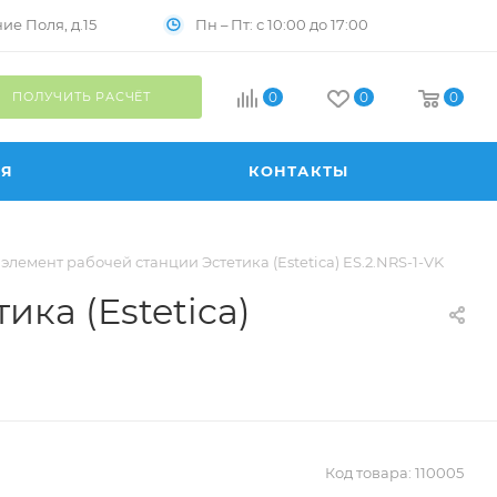
Пн – Пт: с 10:00 до 17:00
е Поля, д.15
ПОЛУЧИТЬ РАСЧЁТ
0
0
0
ИЯ
КОНТАКТЫ
лемент рабочей станции Эстетика (Estetica) ES.2.NRS-1-VK
ка (Estetica)
Код товара:
110005