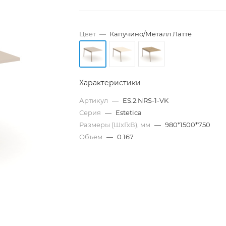
Цвет
—
Капучино/Металл Латте
Характеристики
Артикул
—
ES.2.NRS-1-VK
Серия
—
Estetica
Размеры (ШхГхВ), мм
—
980*1500*750
Объем
—
0.167