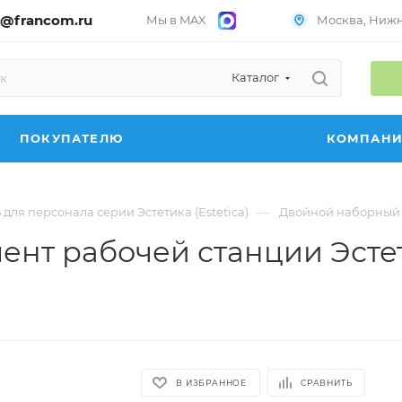
@francom.ru
Мы в MAX
Москва, Нижни
Каталог
ПОКУПАТЕЛЮ
КОМПАН
—
для персонала серии Эстетика (Estetica)
Двойной наборный э
нт рабочей станции Эстети
В ИЗБРАННОЕ
СРАВНИТЬ