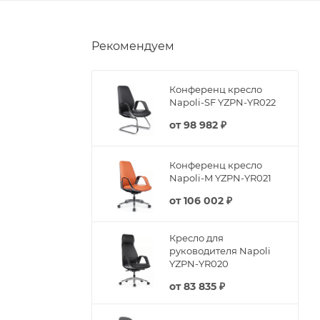
Рекомендуем
Конференц кресло
Napoli-SF YZPN-YR022
от
98 982 ₽
Конференц кресло
Napoli-M YZPN-YR021
от
106 002 ₽
Кресло для
руководителя Napoli
YZPN-YR020
от
83 835 ₽