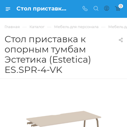
0
Стол приставка к опорным тумбам Эстетика (Estetica) ES.SPR-4-VK купить в Москве, цена 16 745 ₽. - интернет-магазин ФРАНКОМ
—
—
—
Главная
Каталог
Мебель для персонала
Мебель дл
Стол приставка к
опорным тумбам
Эстетика (Estetica)
ES.SPR-4-VK