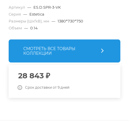
Артикул
—
ES.D.SPR-3-VK
Серия
—
Estetica
Размеры (ШхГхВ), мм
—
1380*730*750
Объем
—
0.14
СМОТРЕТЬ ВСЕ ТОВАРЫ
КОЛЛЕКЦИИ
28 843
₽
Срок доставки от 9 дней