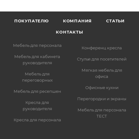
ПОКУПАТЕЛЮ
КОМПАНИЯ
СТАТЬИ
КОНТАКТЫ
Мебель для персонала
Конференц кресла
Мебель для кабинета
Стулья для посетителей
руководителя
Мягкая мебель для
Мебель для
офиса
переговорных
Офисные кухни
Мебель для ресепшен
Перегородки и экраны
Кресла для
руководителя
Мебель для персонала
ТЕСТ
Кресла для персонала