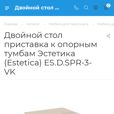
0
Двойной стол приставка к опорным тумбам Эстетика (Estetica) ES.D.SPR-3-VK купить в Москве, цена 28 843 ₽. - интернет-магазин ФРАНКОМ
—
—
—
Главная
Каталог
Мебель для персонала
Мебель дл
Двойной стол
приставка к опорным
тумбам Эстетика
(Estetica) ES.D.SPR-3-
VK