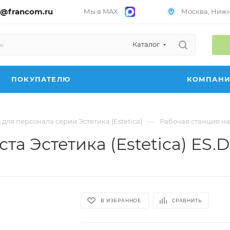
@francom.ru
Мы в MAX
Москва, Нижни
Каталог
ПОКУПАТЕЛЮ
КОМПАН
—
для персонала серии Эстетика (Estetica)
Рабочая станция на 
та Эстетика (Estetica) ES.D
В ИЗБРАННОЕ
СРАВНИТЬ