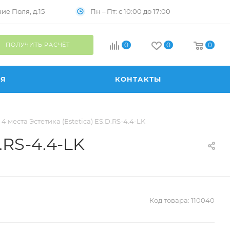
Пн – Пт: с 10:00 до 17:00
е Поля, д.15
ПОЛУЧИТЬ РАСЧЁТ
0
0
0
ИЯ
КОНТАКТЫ
4 места Эстетика (Estetica) ES.D.RS-4.4-LK
.RS-4.4-LK
Код товара:
110040