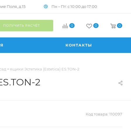
Пн – Пт: с 10:00 до 17:00
е Поля, д.15
ПОЛУЧИТЬ РАСЧЁТ
0
0
0
ИЯ
КОНТАКТЫ
ад + ящики Эстетика (Estetica) ES.TON-2
ES.TON-2
Код товара:
110097