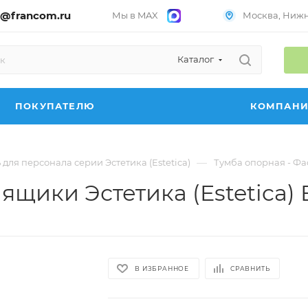
@francom.ru
Мы в MAX
Москва, Нижни
Каталог
ПОКУПАТЕЛЮ
КОМПАН
—
для персонала серии Эстетика (Estetica)
Тумба опорная - Фас
ящики Эстетика (Estetica) 
В ИЗБРАННОЕ
СРАВНИТЬ