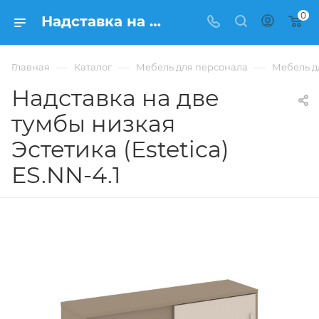
0
Надставка на две тумбы низкая Эстетика (Estetica) ES.NN-4.1 купить в Москве, цена 26 204 ₽. - интернет-магазин ФРАНКОМ
—
—
—
Главная
Каталог
Мебель для персонала
Мебель дл
Надставка на две
тумбы низкая
Эстетика (Estetica)
ES.NN-4.1