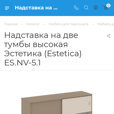
0
Надставка на две тумбы высокая Эстетика (Estetica) ES.NV-5.1 купить в Москве, цена 49 019 ₽. - интернет-магазин ФРАНКОМ
—
—
—
Главная
Каталог
Мебель для персонала
Мебель дл
Надставка на две
тумбы высокая
Эстетика (Estetica)
ES.NV-5.1