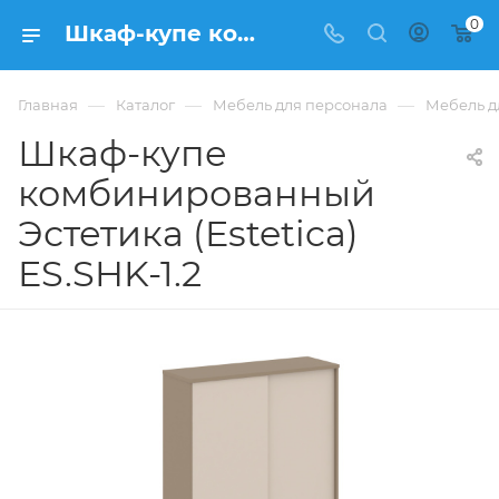
0
Шкаф-купе комбинированный Эстетика (Estetica) ES.SHK-1.2 купить в Москве, цена 50 904 ₽. - интернет-магазин ФРАНКОМ
—
—
—
Главная
Каталог
Мебель для персонала
Мебель дл
Шкаф-купе
комбинированный
Эстетика (Estetica)
ES.SHK-1.2