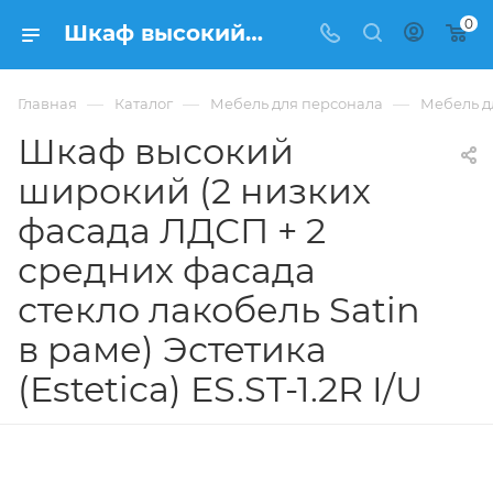
0
Шкаф высокий широкий (2 низких фасада ЛДСП + 2 средних фасада стекло лакобель Satin в раме) Эстетика (Estetica) ES.ST-1.2R I/U купить в Москве, цена . - интернет-магазин ФРАНКОМ
—
—
—
Главная
Каталог
Мебель для персонала
Мебель дл
Шкаф высокий
широкий (2 низких
фасада ЛДСП + 2
средних фасада
стекло лакобель Satin
в раме) Эстетика
(Estetica) ES.ST-1.2R I/U