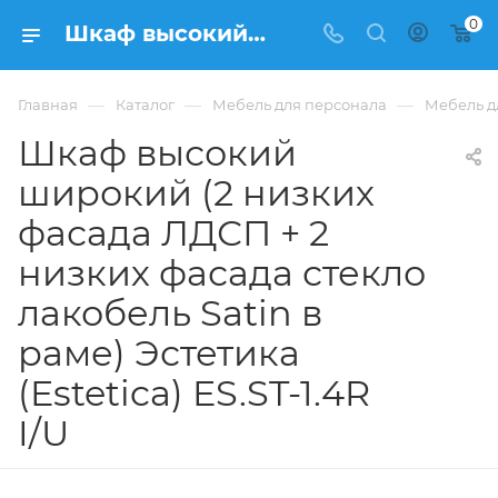
0
Шкаф высокий широкий (2 низких фасада ЛДСП + 2 низких фасада стекло лакобель Satin в раме) Эстетика (Estetica) ES.ST-1.4R I/U купить в Москве, цена . - интернет-магазин ФРАНКОМ
—
—
—
Главная
Каталог
Мебель для персонала
Мебель дл
Шкаф высокий
широкий (2 низких
фасада ЛДСП + 2
низких фасада стекло
лакобель Satin в
раме) Эстетика
(Estetica) ES.ST-1.4R
I/U