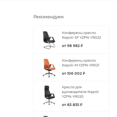
Рекомендуем
Конференц кресло
Napoli-SF YZPN-YR022
от
98 982 ₽
Конференц кресло
Napoli-M YZPN-YR021
от
106 002 ₽
Кресло для
руководителя Napoli
YZPN-YR020
от
83 835 ₽