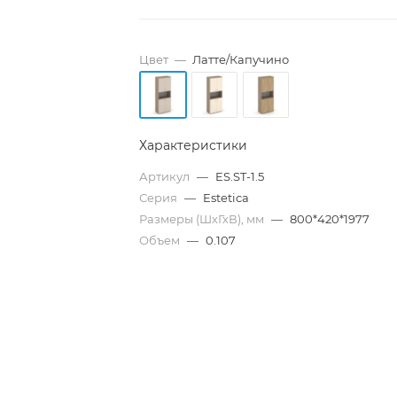
Цвет
—
Латте/Капучино
Характеристики
Артикул
—
ES.ST-1.5
Серия
—
Estetica
Размеры (ШхГхВ), мм
—
800*420*1977
Объем
—
0.107