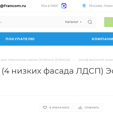
@francom.ru
Мы в MAX
Москва, Нижни
Каталог
ПОКУПАТЕЛЮ
КОМПАН
—
для персонала серии Эстетика (Estetica)
Шкаф высокий широки
 низких фасада ЛДСП) Эст
В ИЗБРАННОЕ
СРАВНИТЬ