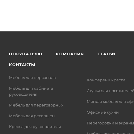
ПОКУПАТЕЛЮ
КОМПАНИЯ
СТАТЬИ
КОНТАКТЫ
Мебель для персонала
Конференц кресла
Мебель для кабинета
Стулья для посетителе
руководителя
Мягкая мебель для оф
Мебель для переговорных
Офисные кухни
Мебель для ресепшен
Перегородки и экраны
Кресла для руководителя
Мебель для персонала