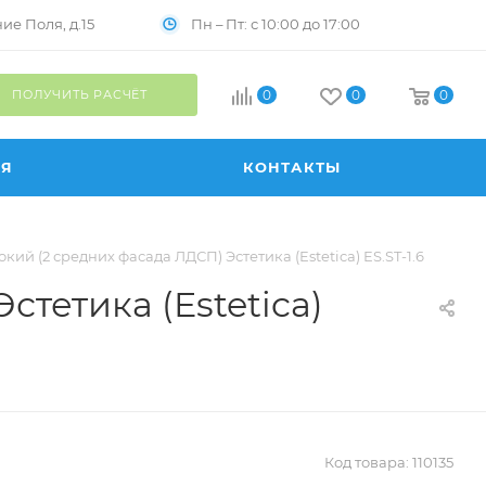
Пн – Пт: с 10:00 до 17:00
е Поля, д.15
ПОЛУЧИТЬ РАСЧЁТ
0
0
0
ИЯ
КОНТАКТЫ
й (2 средних фасада ЛДСП) Эстетика (Estetica) ES.ST-1.6
тетика (Estetica)
Код товара:
110135