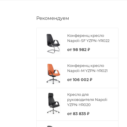
Рекомендуем
Конференц кресло
Napoli-SF YZPN-YR022
от
98 982 ₽
Конференц кресло
Napoli-M YZPN-YR021
от
106 002 ₽
Кресло для
руководителя Napoli
YZPN-YR020
от
83 835 ₽