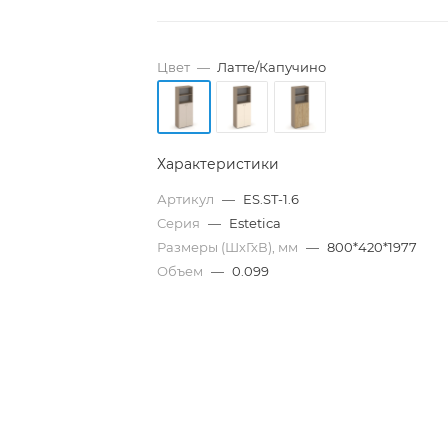
Цвет
—
Латте/Капучино
Характеристики
Артикул
—
ES.ST-1.6
Серия
—
Estetica
Размеры (ШхГхВ), мм
—
800*420*1977
Объем
—
0.099