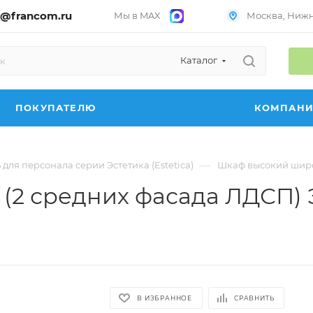
@francom.ru
Мы в MAX
Москва, Нижни
Каталог
ПОКУПАТЕЛЮ
КОМПАН
—
для персонала серии Эстетика (Estetica)
Шкаф высокий широки
2 средних фасада ЛДСП) Эс
В ИЗБРАННОЕ
СРАВНИТЬ