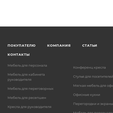
ПОКУПАТЕЛЮ
КОМПАНИЯ
СТАТЬИ
КОНТАКТЫ
Мебель для персонала
Конференц кресла
Мебель для кабинета
Стулья для посетителе
руководителя
Мягкая мебель для оф
Мебель для переговорных
Офисные кухни
Мебель для ресепшен
Перегородки и экраны
Кресла для руководителя
Мебель для персонала