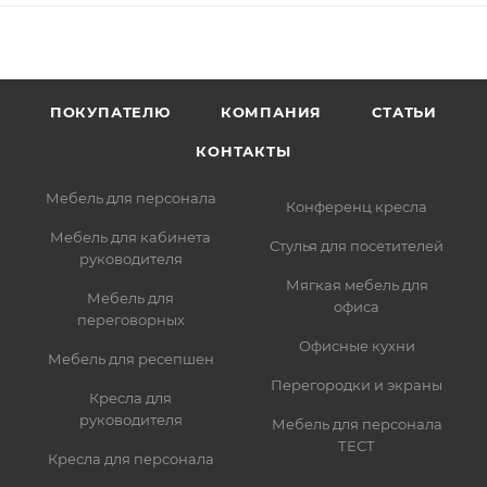
ПОКУПАТЕЛЮ
КОМПАНИЯ
СТАТЬИ
КОНТАКТЫ
Мебель для персонала
Конференц кресла
Мебель для кабинета
Стулья для посетителей
руководителя
Мягкая мебель для
Мебель для
офиса
переговорных
Офисные кухни
Мебель для ресепшен
Перегородки и экраны
Кресла для
руководителя
Мебель для персонала
ТЕСТ
Кресла для персонала