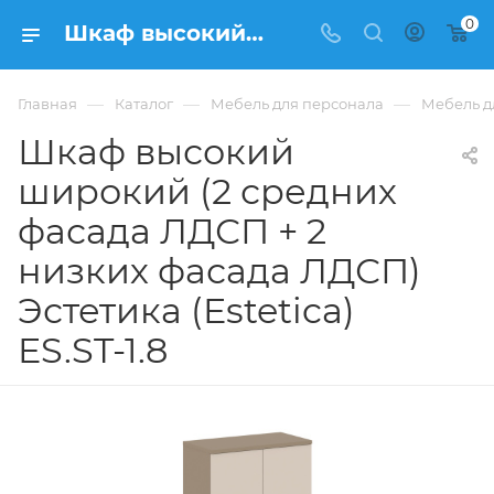
0
Шкаф высокий широкий (2 средних фасада ЛДСП + 2 низких фасада ЛДСП) Эстетика (Estetica) ES.ST-1.8 купить в Москве, цена 25 847 ₽. - интернет-магазин ФРАНКОМ
—
—
—
Главная
Каталог
Мебель для персонала
Мебель дл
Шкаф высокий
широкий (2 средних
фасада ЛДСП + 2
низких фасада ЛДСП)
Эстетика (Estetica)
ES.ST-1.8