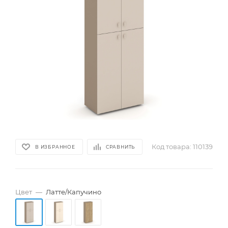
Код товара:
110139
В ИЗБРАННОЕ
СРАВНИТЬ
Цвет
—
Латте/Капучино